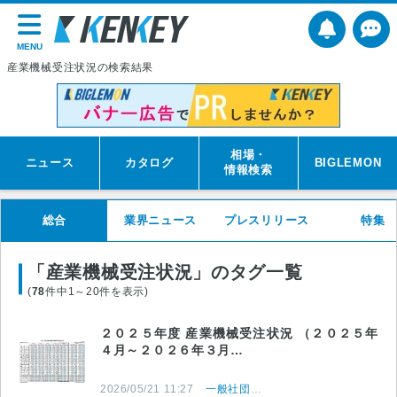
MENU
産業機械受注状況の検索結果
相場・
ニュース
カタログ
BIGLEMON
情報検索
総合
業界ニュース
プレスリリース
特集
「産業機械受注状況」のタグ一覧
(
78
件中1～20件を表示)
２０２５年度 産業機械受注状況 （２０２５年
４月～２０２６年３月…
2026/05/21 11:27
一般社団法人 日本産業機械工業会