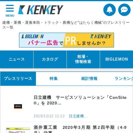
MENU
建機・重機・運搬車両・トラック・農機など"はたらく機械"のプレスリリー
ス一覧
相場・
ニュース
カタログ
BIGLEMON
情報検索
プレスリリース
特集
統計情報
ランキン
日立建機 サービスソリューション「ConSite
®」を 2020…
2019/12/12 11:12
日立建機株式会社
酒井重工業 2020年3月期 第2四半期（4-9