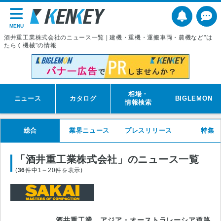
MENU
酒井重工業株式会社のニュース一覧 | 建機・重機・運搬車両・農機など"は
たらく機械"の情報
相場・
ニュース
カタログ
BIGLEMON
情報検索
総合
業界ニュース
プレスリリース
特集
「酒井重工業株式会社」のニュース一覧
(
36
件中1～20件を表示)
酒井重工業 アジア・オーストラレーシア道路