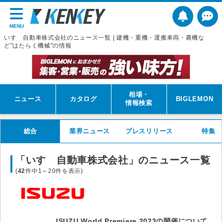
MENU
いすゞ自動車株式会社のニュース一覧 | 建機・重機・運搬車両・農機な
ど"はたらく機械"の情報
相場・
ニュース
カタログ
BIGLEMON
情報検索
総合
業界ニュース
プレスリリース
特集
「いすゞ自動車株式会社」のニュース一覧
(
42
件中1～20件を表示)
ISUZU World Premiere 2023の開催について