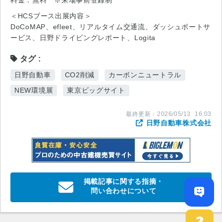
料金：無料 ※来場事前登録制
＜HCSブース出展内容＞
DoCoMAP、efleet、リアルタイム交通流、ダッシュボートサ
ービス、日野ドライビングレポート、Logita
タグ
日野自動車
CO2削減
カーボンニュートラル
NEW環境展
東京ビッグサイト
最終更新：
2026/05/13
16:03
日野自動車株式会社
掲載記事に関する指摘・
問い合わせについて