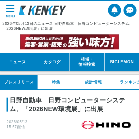
MENU
2026年05月13日のニュース 日野自動車 日野コンピューターシステム、
「2026NEW環境展」に出展
相場・
ニュース
カタログ
BIGLEMON
情報検索
プレスリリース
特集
統計情報
ランキン
日野自動車 日野コンピューターシステ
ム、「2026NEW環境展」に出展
2026/05/13
15:57
配信