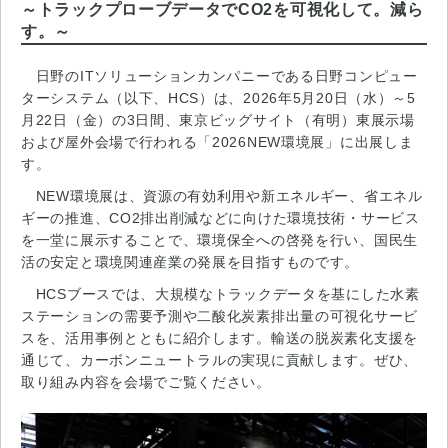
～トラックプローブデータでCO2を可視化して。減ら
す。～
日野のITソリューションカンパニーである日野コンピュー
ターシステム（以下、HCS）は、2026年5月20日（水）～5
月22日（金）の3日間、東京ビッグサイト（有明）東展示場
および屋外会場で行われる「2026NEW環境展」に出展しま
す。
NEW環境展は、資源の有効利用や新エネルギー、省エネル
ギーの推進、CO2排出削減などに向けた環境技術・サービス
を一堂に展示することで、環境保全への啓発を行い、国民生
活の安定と環境関連産業の発展を目指すものです。
HCSブースでは、大規模なトラックデータを基にした水素
ステーションの需要予測や二酸化炭素排出量の可視化サービ
スを、活用事例とともに紹介します。輸送の脱炭素化支援を
通じて、カーボンニュートラルの実現に貢献します。ぜひ、
取り組み内容を会場でご覧ください。