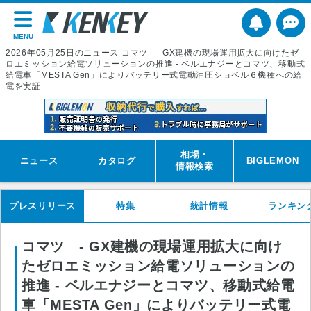
MENU
2026年05月25日のニュース コマツ - GX建機の現場運用拡大に向けたゼ
ロエミッション給電ソリューションの推進 - ベルエナジーとコマツ、移動式
給電車「MESTA Gen」によりバッテリー式電動油圧ショベル６機種への給
電を実証
相場・
ニュース
カタログ
BIGLEMON
情報検索
プレスリリース
特集
統計情報
ランキン
コマツ - GX建機の現場運用拡大に向け
たゼロエミッション給電ソリューションの
推進 - ベルエナジーとコマツ、移動式給電
車「MESTA Gen」によりバッテリー式電