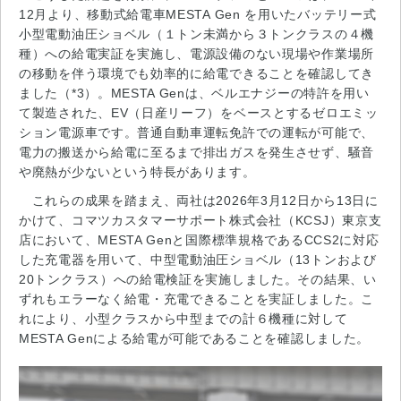
12月より、移動式給電車MESTA Gen を用いたバッテリー式
小型電動油圧ショベル（１トン未満から３トンクラスの４機
種）への給電実証を実施し、電源設備のない現場や作業場所
の移動を伴う環境でも効率的に給電できることを確認してき
ました（*3）。MESTA Genは、ベルエナジーの特許を用い
て製造された、EV（日産リーフ）をベースとするゼロエミッ
ション電源車です。普通自動車運転免許での運転が可能で、
電力の搬送から給電に至るまで排出ガスを発生させず、騒音
や廃熱が少ないという特長があります。
これらの成果を踏まえ、両社は2026年3月12日から13日に
かけて、コマツカスタマーサポート株式会社（KCSJ）東京支
店において、MESTA Genと国際標準規格であるCCS2に対応
した充電器を用いて、中型電動油圧ショベル（13トンおよび
20トンクラス）への給電検証を実施しました。その結果、い
ずれもエラーなく給電・充電できることを実証しました。こ
れにより、小型クラスから中型までの計６機種に対して
MESTA Genによる給電が可能であることを確認しました。