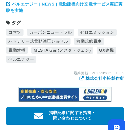
ベルエナジー | NEWS | 電動建機向け充電サービス実証実
験を実施
タグ
コマツ
カーボンニュートラル
ゼロエミッション
バッテリー式電動油圧ショベル
移動式給電車
電動建機
MESTA Gen(メスタ・ジェン)
GX建機
ベルエナジー
最終更新：
2026/05/25
10:35
株式会社小松製作所
掲載記事に関する指摘・
問い合わせについて