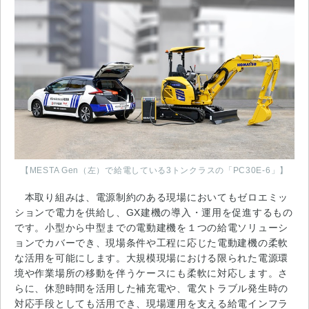
【MESTA Gen（左）で給電している3トンクラスの「PC30E-6」】
本取り組みは、電源制約のある現場においてもゼロエミッ
ションで電力を供給し、GX建機の導入・運用を促進するもの
です。小型から中型までの電動建機を１つの給電ソリューシ
ョンでカバーでき、現場条件や工程に応じた電動建機の柔軟
な活用を可能にします。大規模現場における限られた電源環
境や作業場所の移動を伴うケースにも柔軟に対応します。さ
らに、休憩時間を活用した補充電や、電欠トラブル発生時の
対応手段としても活用でき、現場運用を支える給電インフラ