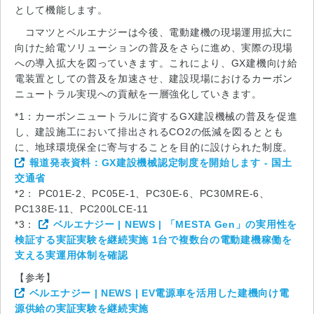
として機能します。
コマツとベルエナジーは今後、電動建機の現場運用拡大に
向けた給電ソリューションの普及をさらに進め、実際の現場
への導入拡大を図っていきます。これにより、GX建機向け給
電装置としての普及を加速させ、建設現場におけるカーボン
ニュートラル実現への貢献を一層強化していきます。
*1：カーボンニュートラルに資するGX建設機械の普及を促進
し、建設施工において排出されるCO2の低減を図るととも
に、地球環境保全に寄与することを目的に設けられた制度。
報道発表資料：GX建設機械認定制度を開始します - 国土
交通省
*2： PC01E-2、PC05E-1、PC30E-6、PC30MRE-6、
PC138E-11、PC200LCE-11
*3：
ベルエナジー | NEWS | 「MESTA Gen」の実用性を
検証する実証実験を継続実施 1台で複数台の電動建機稼働を
支える実運用体制を確認
【参考】
ベルエナジー | NEWS | EV電源車を活用した建機向け電
源供給の実証実験を継続実施