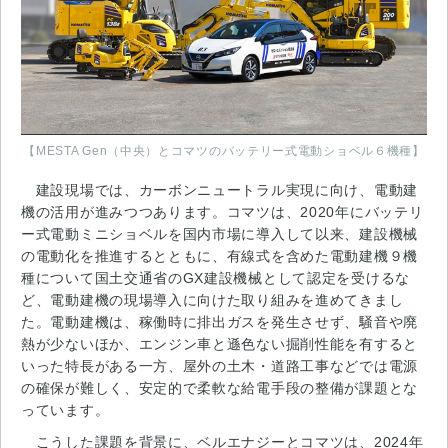
【MESTA Gen（中央）とコマツのバッテリー式電動ショベル６機種】
建設現場では、カーボンニュートラル実現に向け、電動建
機の活用が進みつつあります。コマツは、2020年にバッテリ
ー式電動ミニショベルを国内市場に導入して以来、建設機械
の電動化を推進するとともに、有線式を含めた電動建機９機
種について国土交通省のGX建設機械として認定を受けるな
ど、電動建機の現場導入に向けた取り組みを進めてきまし
た。電動建機は、稼働時に排出ガスを発生させず、騒音や廃
熱が少ないほか、エンジン車と遜色ない掘削性能を有すると
いった特長がある一方、屋外の土木・道路工事などでは電源
の確保が難しく、安定的で柔軟な給電手段の整備が課題とな
っています。
こうした課題を背景に、ベルエナジーとコマツは、2024年