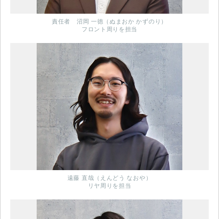
責任者 沼岡 一徳（ぬまおか かずのり）
フロント周りを担当
遠藤 直哉（えんどう なおや）
リヤ周りを担当