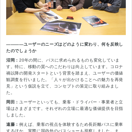
――――ユーザーのニーズはどのように変わり、何を反映し
たのでしょうか
沼岡：
20年の間に、バスに求められるものも変化していま
す。特に、移動の質へのこだわりは向上しています。コロナ
禍以降の開発スタートという背景を踏まえ、ユーザーの価値
観調査を行いました。「人々が出かけることへの魅力を再発
見」という仮説を立て、コンセプトの策定に取り組みまし
た。
岡田：
ユーザーといっても、乗客・ドライバー・事業者と立
場はさまざまです。それぞれの立場に最適な価値提供を目指
しました。
遠藤：
例えば、乗客の視点を体験するため長距離バスに乗車
するほか、実際に国内外のバスショーも視察しました。ま