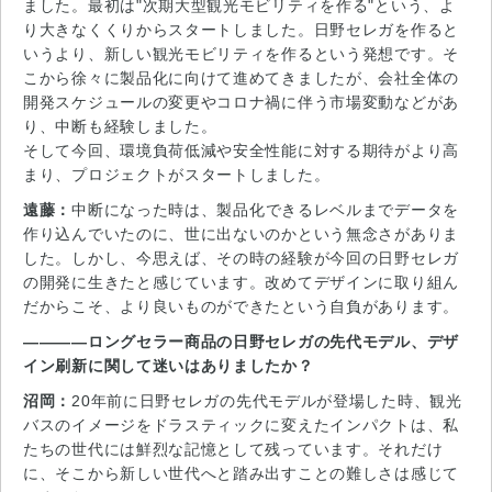
ました。最初は"次期大型観光モビリティを作る"という、よ
り大きなくくりからスタートしました。日野セレガを作ると
いうより、新しい観光モビリティを作るという発想です。そ
こから徐々に製品化に向けて進めてきましたが、会社全体の
開発スケジュールの変更やコロナ禍に伴う市場変動などがあ
り、中断も経験しました。
そして今回、環境負荷低減や安全性能に対する期待がより高
まり、プロジェクトがスタートしました。
遠藤：
中断になった時は、製品化できるレベルまでデータを
作り込んでいたのに、世に出ないのかという無念さがありま
した。しかし、今思えば、その時の経験が今回の日野セレガ
の開発に生きたと感じています。改めてデザインに取り組ん
だからこそ、より良いものができたという自負があります。
――――ロングセラー商品の日野セレガの先代モデル、デザ
イン刷新に関して迷いはありましたか？
沼岡：
20年前に日野セレガの先代モデルが登場した時、観光
バスのイメージをドラスティックに変えたインパクトは、私
たちの世代には鮮烈な記憶として残っています。それだけ
に、そこから新しい世代へと踏み出すことの難しさは感じて