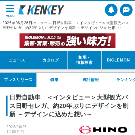
MENU
2026年06月26日のニュース 日野自動車 ＜インタビュー＞大型観光バス
日野セレガ、約20年ぶりにデザインを刷新 ～デザインに込めた想い～
相場・
ニュース
カタログ
BIGLEMON
情報検索
プレスリリース
特集
統計情報
ランキン
日野自動車 ＜インタビュー＞大型観光バ
ス日野セレガ、約20年ぶりにデザインを刷
新 ～デザインに込めた想い～
2026/06/26
12:05
配信