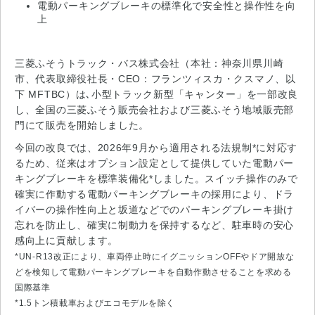
電動パーキングブレーキの標準化で安全性と操作性を向
上
三菱ふそうトラック・バス株式会社（本社：神奈川県川崎
市、代表取締役社長・CEO：フランツィスカ・クスマノ、以
下 MFTBC）は､小型トラック新型「キャンター」を一部改良
し、全国の三菱ふそう販売会社および三菱ふそう地域販売部
門にて販売を開始しました。
今回の改良では、2026年9月から適用される法規制*に対応す
るため、従来はオプション設定として提供していた電動パー
キングブレーキを標準装備化*しました。スイッチ操作のみで
確実に作動する電動パーキングブレーキの採用により、ドラ
イバーの操作性向上と坂道などでのパーキングブレーキ掛け
忘れを防止し、確実に制動力を保持するなど、駐車時の安心
感向上に貢献します。
*UN-R13改正により、車両停止時にイグニッションOFFやドア開放な
どを検知して電動パーキングブレーキを自動作動させることを求める
国際基準
*1.5トン積載車およびエコモデルを除く