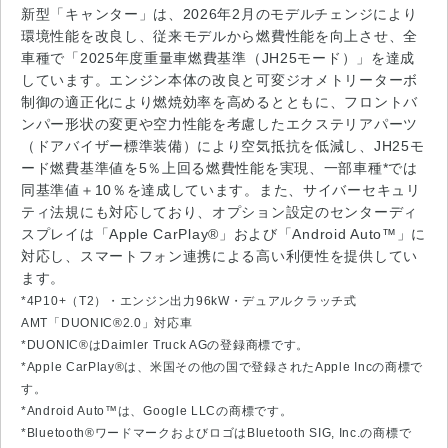
新型「キャンター」は、2026年2月のモデルチェンジにより
環境性能を改良し、従来モデルから燃費性能を向上させ、全
車種で「2025年度重量車燃費基準（JH25モード）」を達成
しています。エンジン本体の改良と可変ジオメトリーターボ
制御の適正化により燃焼効率を高めるとともに、フロントバ
ンパー形状の変更や空力性能を考慮したエクステリアパーツ
（ドアバイザー標準装備）により空気抵抗を低減し、JH25モ
ード燃費基準値を5％上回る燃費性能を実現、一部車種*では
同基準値＋10％を達成しています。また、サイバーセキュリ
ティ法規にも対応しており、オプション設定のセンターディ
スプレイは「Apple CarPlay®」および「Android Auto™」に
対応し、スマートフォン連携による高い利便性を提供してい
ます。
*4P10+（T2）・エンジン出力96kW・デュアルクラッチ式
AMT「DUONIC®2.0」対応車
*DUONIC®はDaimler Truck AGの登録商標です。
*Apple CarPlay®は、米国その他の国で登録されたApple Incの商標で
す。
*Android Auto™は、Google LLCの商標です。
*Bluetooth®ワードマークおよびロゴはBluetooth SIG, Inc.の商標で