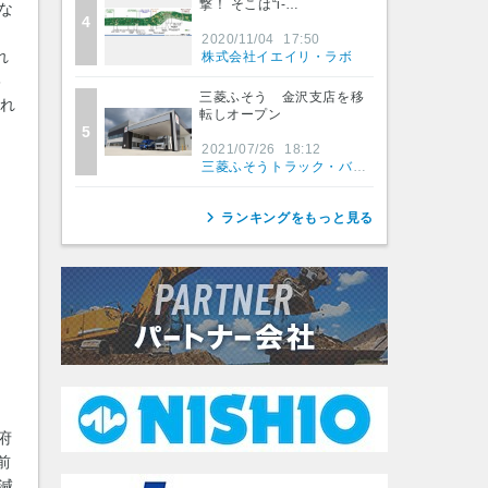
撃！ そこは“i-…
な
4
2020/11/04
17:50
れ
株式会社イエイリ・ラボ
6
三菱ふそう 金沢支店を移
れ
転しオープン
5
2021/07/26
18:12
三菱ふそうトラック・バス株式会社
ランキングをもっと見る
府
前
減