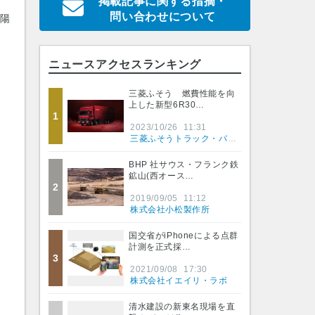
掲載記事に関する指摘・
問い合わせについて
陽
ニュースアクセスランキング
三菱ふそう 燃費性能を向
上した新型6R30…
1
2023/10/26
11:31
三菱ふそうトラック・バス株式会社
BHP 社サウス・フランク鉄
鉱山(西オース…
2
2019/09/05
11:12
株式会社小松製作所
国交省がiPhoneによる点群
計測を正式採…
3
2021/09/08
17:30
株式会社イエイリ・ラボ
清水建設の新東名現場を直