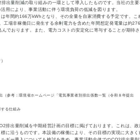
2排出量削減の取り組みの一環として導入したものです。当社の主要
の活用により、事業活動に伴う環境負荷の低減を図ります。
年間約166万kWhとなり、その全量を自家消費する予定です。こ
。工場非稼働日に発生する余剰電力を含めた年間想定発電量は約27
込んでおります。また、電力コストの安定化に寄与することが期待さ
㎡）
kWhで算出（参考：環境省ホームページ「電気事業者別排出係数一覧（令和８年提出
用する仕組み
のCO2排出量削減を中期経営計画の目標に掲げております。これは、政
目標に沿うものです。本設備の稼働により、その目標の実現に大きく
ルギー導入についても検討を進め、事業活動全体でのCO2排出量削