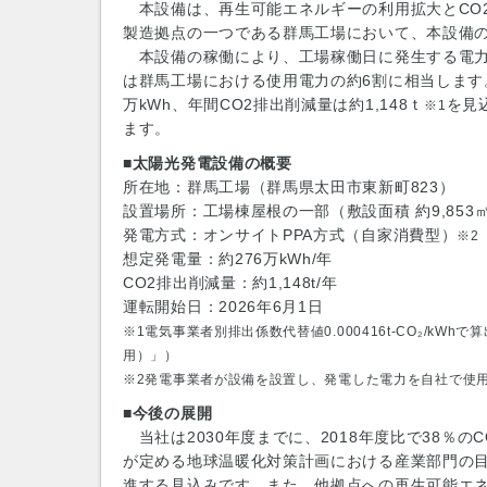
本設備は、再生可能エネルギーの利用拡大とCO
製造拠点の一つである群馬工場において、本設備
本設備の稼働により、工場稼働日に発生する電力は
は群馬工場における使用電力の約6割に相当します
万kWh、年間CO2排出削減量は約1,148ｔ
を見
※1
ます。
■太陽光発電設備の概要
所在地：群馬工場（群馬県太田市東新町823）
設置場所：工場棟屋根の一部（敷設面積 約9,853
発電方式：オンサイトPPA方式（自家消費型）
※2
想定発電量：約276万kWh/年
CO2排出削減量：約1,148t/年
運転開始日：2026年6月1日
※1電気事業者別排出係数代替値0.000416t-CO₂/
用）」）
※2発電事業者が設備を設置し、発電した電力を自社で使
■今後の展開
当社は2030年度までに、2018年度比で38％
が定める地球温暖化対策計画における産業部門の
進する見込みです。また、他拠点への再生可能エネ