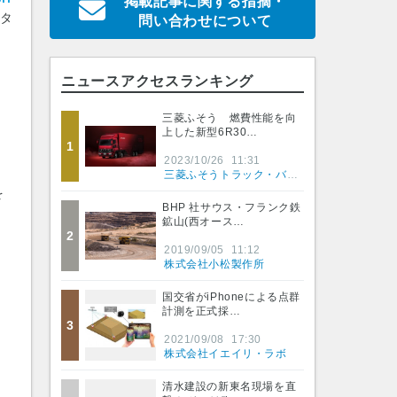
掲載記事に関する指摘・
ジタ
問い合わせについて
ニュースアクセスランキング
三菱ふそう 燃費性能を向
上した新型6R30…
1
2023/10/26
11:31
三菱ふそうトラック・バス株式会社
を
BHP 社サウス・フランク鉄
鉱山(西オース…
2
2019/09/05
11:12
株式会社小松製作所
国交省がiPhoneによる点群
計測を正式採…
3
2021/09/08
17:30
株式会社イエイリ・ラボ
清水建設の新東名現場を直