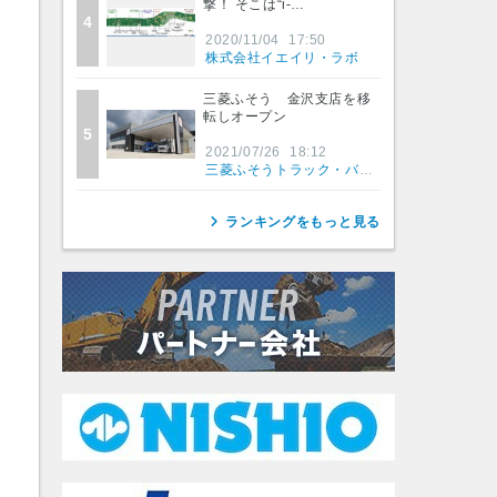
撃！ そこは“i-…
4
2020/11/04
17:50
株式会社イエイリ・ラボ
三菱ふそう 金沢支店を移
転しオープン
5
2021/07/26
18:12
三菱ふそうトラック・バス株式会社
ランキングをもっと見る