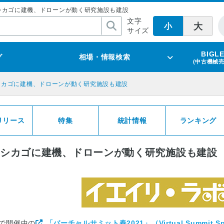
！ シカゴに建機、ドローンが動く研究施設も建設
文字
大
小
サイズ
BIGL
グ
相場・情報検索
(中古機械
シカゴに建機、ドローンが動く研究施設も建設
リリース
特集
統計情報
ランキング
 シカゴに建機、ドローンが動く研究施設も建設
日まで開催中の
「バーチャルサミット春2021」（Virtual Summit Sp