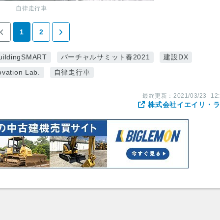
自律走行車
1
2
uildingSMART
バーチャルサミット春2021
建設DX
vation Lab.
自律走行車
最終更新：
2021/03/23
12
株式会社イエイリ・