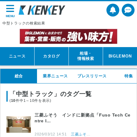
MENU
中型トラックの検索結果
相場・
ニュース
カタログ
BIGLEMON
情報検索
総合
業界ニュース
プレスリリース
特集
「中型トラック」のタグ一覧
(
10
件中1～10件を表示)
三菱ふそう インドに新拠点「Fuso Tech Ce
ntre I…
2026/03/12 14:51
三菱ふそうトラック・バス株式会社