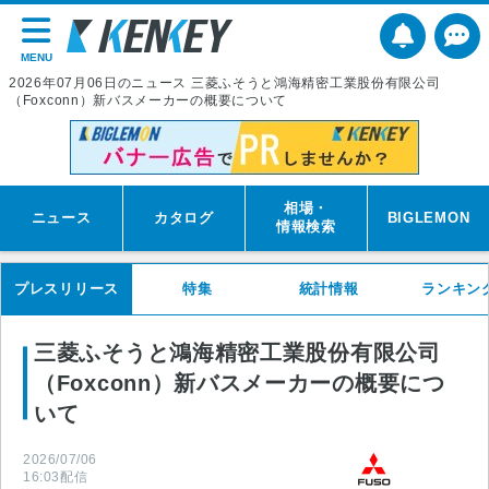
MENU
2026年07月06日のニュース 三菱ふそうと鴻海精密工業股份有限公司
（Foxconn）新バスメーカーの概要について
相場・
ニュース
カタログ
BIGLEMON
情報検索
プレスリリース
特集
統計情報
ランキン
三菱ふそうと鴻海精密工業股份有限公司
（Foxconn）新バスメーカーの概要につ
いて
2026/07/06
16:03
配信