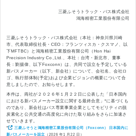
三菱ふそうトラック・バス株式会社
鴻海精密工業股份有限公司
三菱ふそうトラック・バス株式会社（本社：神奈川県川崎
市、代表取締役社長・CEO：フランツィスカ・クスマノ、以
下MFTBC）と鴻海精密工業股份有限公司（Hon Hai
Precision Industry Co.,Ltd.、本社：台湾・新北市、董事
長：劉揚偉、以下Foxconn）は、共同で設立を予定している
新バスメーカー（以下、新会社）について、会社名、会社ロ
ゴ、執行部体制(予定)および企業ビジョンの概要について合
意しましたので、お知らせします。
本件は、両社が２０２６年１月２２日に公表した「日本国内
における新バスメーカー設立に関する最終合意」*に基づくも
のであり、新会社はバス専業事業企業としてモビリティの脱
炭素化と公共交通の高度化に向けた取り組みをさらに加速さ
せていきます。
*
三菱ふそうと鴻海精密工業股份有限公司（Foxconn） 日本国内に
新バスメーカーを設立
（2026 年1 月22 日）