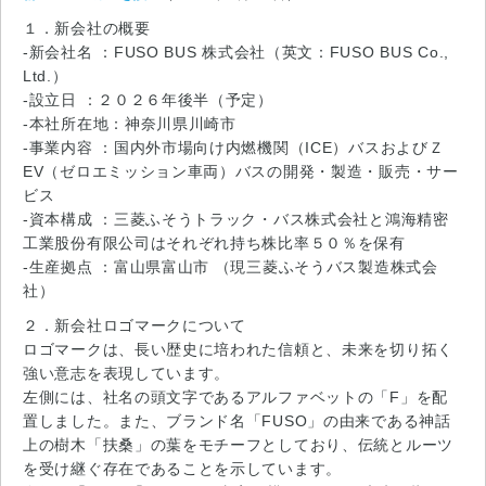
１．新会社の概要
-新会社名 ：FUSO BUS 株式会社（英文：FUSO BUS Co.,
Ltd.）
-設立日 ：２０２６年後半（予定）
-本社所在地：神奈川県川崎市
-事業内容 ：国内外市場向け内燃機関（ICE）バスおよびＺ
EV（ゼロエミッション車両）バスの開発・製造・販売・サー
ビス
-資本構成 ：三菱ふそうトラック・バス株式会社と鴻海精密
工業股份有限公司はそれぞれ持ち株比率５０％を保有
-生産拠点 ：富山県富山市 （現三菱ふそうバス製造株式会
社）
２．新会社ロゴマークについて
ロゴマークは、長い歴史に培われた信頼と、未来を切り拓く
強い意志を表現しています。
左側には、社名の頭文字であるアルファベットの「F」を配
置しました。また、ブランド名「FUSO」の由来である神話
上の樹木「扶桑」の葉をモチーフとしており、伝統とルーツ
を受け継ぐ存在であることを示しています。