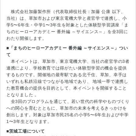
株式会社加藤製作所（代表取締役社長：加藤 公康 以下、
当社）は、草加市および東京電機大学と産官学で連携し、小
学5〜6年生・中学1〜3年生を対象とした体験型学習講座「ま
ちのヒーローアカデミー 番外編 ～サイエンス～」を全3回に
わたり開催します。
■「まちのヒーローアカデミー 番外編 ～サイエンス～」つい
て
本イベントは、草加市、東京電機大学、当社の産官学の3者
連携により、学校教育では得がたい体験型学習の機会を提供
するものです。開催地の最寄駅である北千住、草加、幸手は
いずれも私鉄沿線でつながる地域であり、 地域一帯で連携し
た教育機会の提供を目的として、本イベントを開催すること
となりました 。
全3回のプログラムを通じて、若い世代の科学やものづくり
への関心を育むとともに、草加市の未来を考えるきっかけを
創出します。対象は草加市民25名の小学5〜6年生および中学
1〜3年生となります。
■茨城工場について