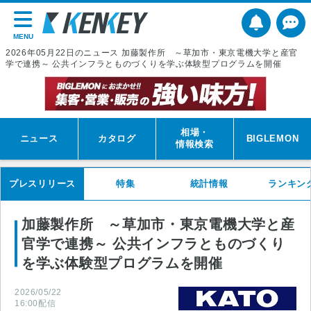
MENU
2026年05月22日のニュース 加藤製作所 ～草加市・東京電機大学と産官
学で連携～ 公共インフラとものづくりを学ぶ体験型プログラムを開催
相場・
ニュース
カタログ
BIGLEMON
情報検索
プレスリリース
特集
統計情報
ランキン
加藤製作所 ～草加市・東京電機大学と産
官学で連携～ 公共インフラとものづくり
を学ぶ体験型プログラムを開催
2026/05/22
16:00
配信