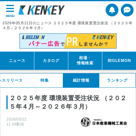
MENU
2026年05月21日のニュース ２０２５年度 環境装置受注状況 （２０２５年
４月～２０２６年３月）
相場・
ニュース
カタログ
BIGLEMON
情報検索
レスリリース
特集
統計情報
ランキング
２０２５年度 環境装置受注状況 （２０２
５年４月～２０２６年３月）
2026/05/21
11:24
配信