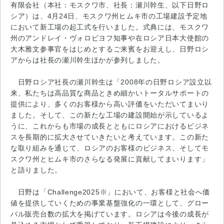
有限会社（本社：モスクワ市、社長：瀬川幹生、以下日野ロ
シア）は、4月24日、モスクワ州ヒムキ市の工場建設予定地
において新工場の起工式を行いました。式典には、モスクワ
州のアンドレイ・ヴォロビヨフ知事や在ロシア日本大使館の
大木雅文参事官をはじめとするご来賓をお迎えし、日野ロシ
アからは社長の瀬川幹生ほかが参列しました。
日野ロシア社長の瀬川幹生は「2008年の日野ロシア設立以
来、私たちは高品質な商品ときめ細かいトータルサポートの
提供により、多くのお客様から高い評価をいただいてまいり
ました。そして、この新たな工場の建設開始が示しているよ
うに、これからも市場の成長とともにロシアにおけるビジネ
スを長期的に拡大させていきたいと考えています。この新た
な取り組みを通じて、ロシアのお客様のビジネス、そしてモ
スクワ州とヒムキ市のさらなる発展に貢献してまいります」
と語りました。
日野は「Challenge2025※」において、お客様と社会へ価
値を提供していくための事業基盤強化の一環として、グロー
バル販売台数の拡大を掲げています。ロシアは今後の成長が