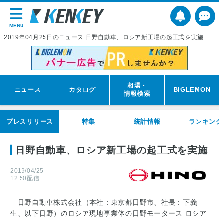
MENU
2019年04月25日のニュース 日野自動車、ロシア新工場の起工式を実施
相場・
ニュース
カタログ
BIGLEMON
情報検索
プレスリリース
特集
統計情報
ランキン
日野自動車、ロシア新工場の起工式を実施
2019/04/25
12:50
配信
日野自動車株式会社（本社：東京都日野市、社長：下義
生、以下日野）のロシア現地事業体の日野モータース ロシア