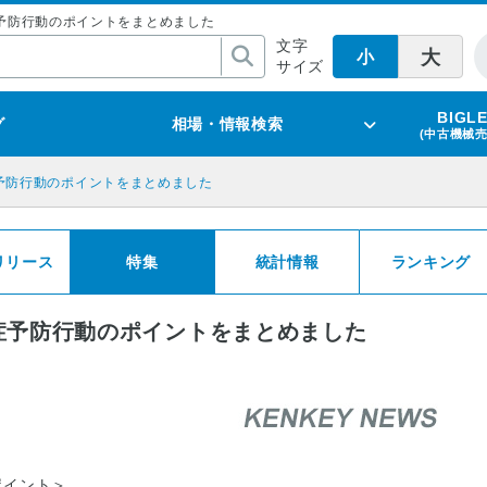
症予防行動のポイントをまとめました
文字
大
小
サイズ
BIGL
グ
相場・情報検索
(中古機械
予防行動のポイントをまとめました
リリース
特集
統計情報
ランキング
症予防行動のポイントをまとめました
ポイント＞