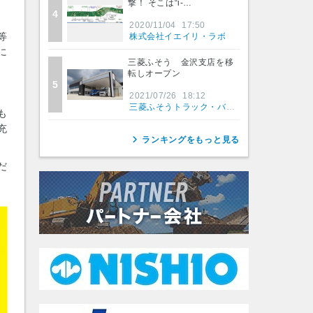
撃！ そこは“i-…
4
2020/11/04
17:50
等
株式会社イエイリ・ラボ
に
三菱ふそう 金沢支店を移
転しオープン
5
2021/07/26
18:12
三菱ふそうトラック・バス株式会社
も
充
ランキングをもっと見る
だ