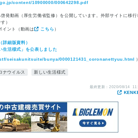
go.jp/content/10900000/000642298.pdf
係る啓発動画（厚生労働省監修）を公開しています。外部サイトに移行
です）
ポイント（動画は
こちら
）
（詳細版資料）
い生活様式」を公表しました
/stf/seisakunitsuite/bunya/0000121431_coronanettyuu.html
ロナウイルス
新しい生活様式
最終更新：
2020/08/14
11
KENK