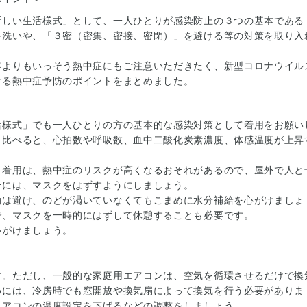
新しい生活様式」として、一人ひとりが感染防止の３つの基本である
手洗いや、「３密（密集、密接、密閉）」を避ける等の対策を取り入
よりもいっそう熱中症にもご注意いただきたく、新型コロナウイル
ける熱中症予防のポイントをまとめました。
様式」でも一人ひとりの方の基本的な感染対策として着用をお願い
と比べると、心拍数や呼吸数、血中二酸化炭素濃度、体感温度が上昇
ク着用は、熱中症のリスクが高くなるおそれがあるので、屋外で人と
合には、マスクをはずすようにしましょう。
動は避け、のどが渇いていなくてもこまめに水分補給を心がけましょ
で、マスクを一時的にはずして休憩することも必要です。
がけましょう。
。ただし、一般的な家庭用エアコンは、空気を循環させるだけで換
めには、冷房時でも窓開放や換気扇によって換気を行う必要がありま
エアコンの温度設定を下げるなどの調整をしましょう。