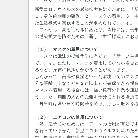
新型コロナウイルスの感染拡大を防ぐために、「
１．身体的距離の確保、２．マスクの着用、３．
た生活様式を実践することが求められています。
これから、夏を迎えるにあたり、皆様には、例年
の感染拡大を防ぐための「新しい生活様式」にお
（１） マスクの着用について
マスクは飛沫の拡散予防に有効で、「新しい生活
ています。ただし、マスクを着用していない場合
るなど、身体に負担がかかることがあります。
したがって、高温や多湿といった環境下でのマス
分な距離（少なくとも２ｍ以上）が確保できる場
マスクを着用する場合には、強い負荷の作業や運
う。また、周囲の人との距離を十分にとれる場所
外出時は暑い日や時間帯を避け、涼しい服装を心
（２） エアコンの使用について
熱中症予防のためにはエアコンの活用が有効です
を行っていません。新型コロナウイルス対策のた
す。換気により室内温度が高くなりがちなので、