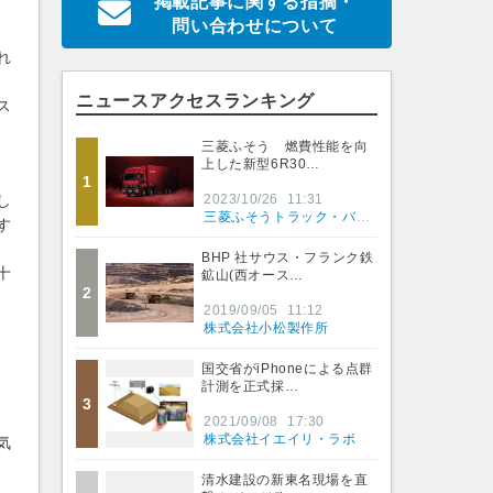
掲載記事に関する指摘・
問い合わせについて
れ
ニュースアクセスランキング
ス
三菱ふそう 燃費性能を向
上した新型6R30…
1
し
2023/10/26
11:31
三菱ふそうトラック・バス株式会社
す
BHP 社サウス・フランク鉄
十
鉱山(西オース…
2
2019/09/05
11:12
株式会社小松製作所
国交省がiPhoneによる点群
計測を正式採…
3
2021/09/08
17:30
株式会社イエイリ・ラボ
気
清水建設の新東名現場を直