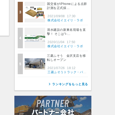
国交省がiPhoneによる点群
計測を正式採…
3
2021/09/08
17:30
株式会社イエイリ・ラボ
清水建設の新東名現場を直
撃！ そこは“i-…
4
2020/11/04
17:50
株式会社イエイリ・ラボ
三菱ふそう 金沢支店を移
転しオープン
5
2021/07/26
18:12
三菱ふそうトラック・バス株式会社
ランキングをもっと見る