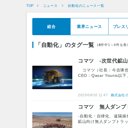
TOP
ニュース
自動化のニュース一覧
総合
業界ニュース
プレス
「自動化」のタグ一覧
(
4
件中1～4件を表
コマツ -次世代鉱
コマツ（社長：今吉琢也）は、A
CEO：Qasar Younis以
2025/09/10 11:47
株式会社
コマツ 無人ダンプト
-自動化・自律化、遠隔操作
鉱山向け無人ダンプトラック