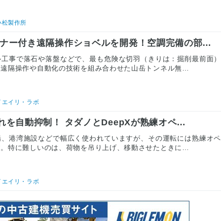
小松製作所
ャナー付き遠隔操作ショベルを開発！空調完備の部…
ル工事で落石や落盤などで、最も危険な切羽（きりは：掘削最前面
、遠隔操作や自動化の技術を組み合わせた山岳トンネル無…
イエイリ・ラボ
れを自動抑制！ タダノとDeepXが熟練オペ…
場、港湾施設などで幅広く使われていますが、その運転には熟練オ
す。特に難しいのは、荷物を吊り上げ、移動させたときに…
イエイリ・ラボ