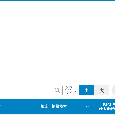
文字
大
小
サイズ
BIGL
グ
相場・情報検索
(中古機械