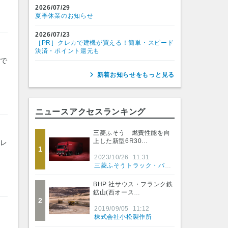
2026/07/29
夏季休業のお知らせ
2026/07/23
［PR］クレカで建機が買える！簡単・スピード
決済・ポイント還元も
）で
新着お知らせをもっと見る
ニュースアクセスランキング
三菱ふそう 燃費性能を向
上した新型6R30…
ペレ
1
2023/10/26
11:31
三菱ふそうトラック・バス株式会社
BHP 社サウス・フランク鉄
鉱山(西オース…
2
2019/09/05
11:12
株式会社小松製作所