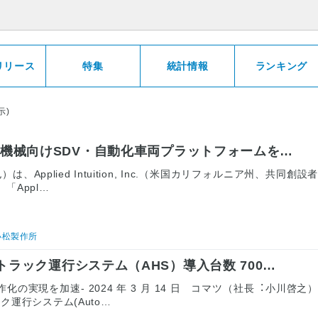
リリース
特集
統計情報
ランキング
示)
山機械向けSDV・自動化車両プラットフォームを…
pplied Intuition, Inc.（米国カリフォルニア州、共同創設
下、「Appl…
小松製作所
ラック運行システム（AHS）導入台数 700…
化の実現を加速- 2024 年 3 月 14 日 コマツ（社長︓小川啓之
運行システム(Auto…