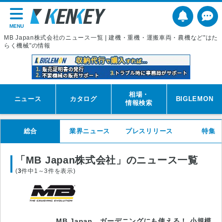
MENU
MB Japan株式会社のニュース一覧 | 建機・重機・運搬車両・農機など"はた
らく機械"の情報
相場・
ニュース
カタログ
BIGLEMON
情報検索
総合
業界ニュース
プレスリリース
特集
「MB Japan株式会社」のニュース一覧
(
3
件中1～3件を表示)
MB Japan ガーデニングにも使える！ 小規模