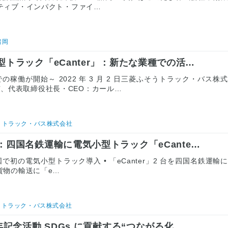
ジティブ・インパクト・ファイ…
諸岡
トラック「eCanter」：新たな業種での活…
稼働が開始～ 2022 年 3 月 2 日三菱ふそうトラック・バス株
、代表取締役社長・CEO：カール…
うトラック・バス株式会社
四国名鉄運輸に電気小型トラック「eCante…
 • 四国で初の電気小型トラック導入 • 「eCanter」2 台を四国名鉄運輸
貨物の輸送に「e…
うトラック・バス株式会社
年記念活動 SDGs に貢献する“つながる化…