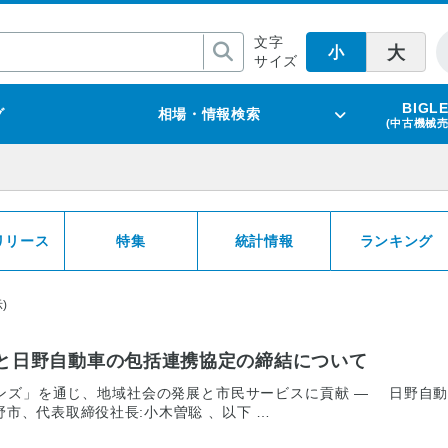
文字
大
小
サイズ
BIGL
グ
相場・情報検索
(中古機械
リリース
特集
統計情報
ランキング
)
と日野自動車の包括連携協定の締結について
ンズ」を通じ、地域社会の発展と市民サービスに貢献 ― 日野自
野市、代表取締役社長:小木曽聡 、以下 …