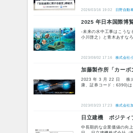
2026/03/16 19:02
日野自動
2025 年日本国際
-未来の水中工事はこうなる
小川啓之）と青木あすなろ
2023/08/02 17:16
株式会社
加藤製作所「カーボ
2023 年 3 月 22
康、証券コード：6390)
2023/03/23 17:23
株式会社
日立建機 ポジティ
中長期的な企業価値の向上をめ
日 日立建機株式会社（執