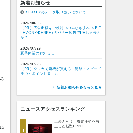
新着お知らせ
KENKEYのデータ取り扱いについて
2026/08/06
［PR］広告出稿をご検討中のみなさまへ ＞BIG
長：
LEMONやKENKEYのバナー広告でPRしません
か？
2026/07/29
夏季休業のお知らせ
2026/07/23
［PR］クレカで建機が買える！簡単・スピード
決済・ポイント還元も
 公
新着お知らせをもっと見る
ニュースアクセスランキング
三菱ふそう 燃費性能を向
上した新型6R30…
15
1