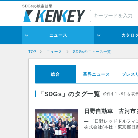
SDGsの検索結果
ニュース
カタロ
TOP
ニュース
SDGsのニュース一覧
総合
業界ニュース
プレス
「SDGs」のタグ一覧
(
9
件中1～9件を表示
日野自動車 古河市
― 「日野レッドドルフィ
株式会社(本社・東京都日