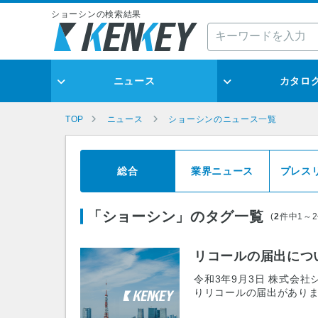
ショーシンの検索結果
ニュース
カタロ
TOP
ニュース
ショーシンのニュース一覧
総合
業界ニュース
プレス
「ショーシン」のタグ一覧
(
2
件中1～
リコールの届出について
令和3年9月3日 株式会
りリコールの届出があり