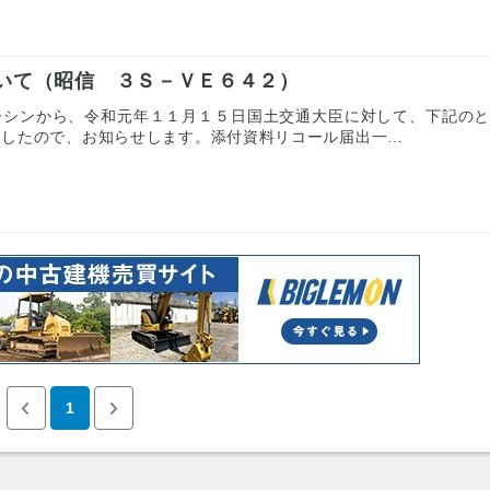
いて（昭信 ３Ｓ－ＶＥ６４２）
ーシンから、令和元年１１月１５日国土交通大臣に対して、下記の
ましたので、お知らせします。添付資料リコール届出一…
1