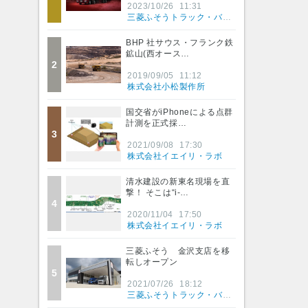
2023/10/26
11:31
三菱ふそうトラック・バス株式会社
BHP 社サウス・フランク鉄
鉱山(西オース…
2
2019/09/05
11:12
株式会社小松製作所
国交省がiPhoneによる点群
計測を正式採…
3
2021/09/08
17:30
株式会社イエイリ・ラボ
清水建設の新東名現場を直
撃！ そこは“i-…
4
2020/11/04
17:50
株式会社イエイリ・ラボ
三菱ふそう 金沢支店を移
転しオープン
5
2021/07/26
18:12
三菱ふそうトラック・バス株式会社