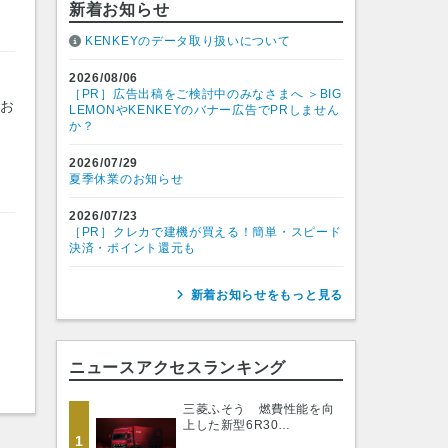
新着お知らせ
KENKEYのデータ取り扱いについて
2026/08/06
［PR］広告出稿をご検討中のみなさまへ ＞BIG
とお
LEMONやKENKEYのバナー広告でPRしません
か？
2026/07/29
夏季休業のお知らせ
2026/07/23
［PR］クレカで建機が買える！簡単・スピード
決済・ポイント還元も
新着お知らせをもっと見る
ニュースアクセスランキング
三菱ふそう 燃費性能を向
上した新型6R30…
1