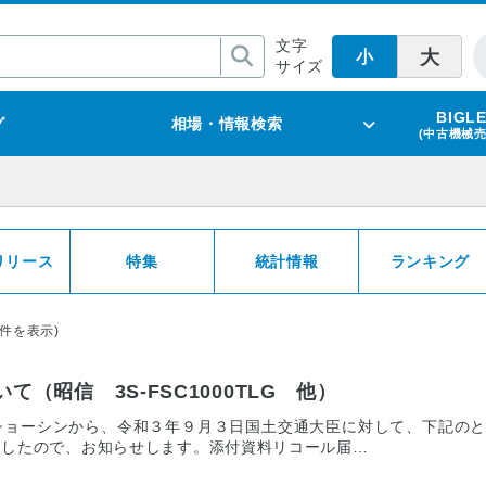
文字
大
小
サイズ
BIGL
グ
相場・情報検索
(中古機械
リリース
特集
統計情報
ランキング
2件を表示)
（昭信 3S-FSC1000TLG 他）
社ショーシンから、令和３年９月３日国土交通大臣に対して、下記の
ましたので、お知らせします。添付資料リコール届…