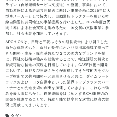
ライン（自動運転サービス支援道）の整備」事業において、
自動運転による幹線共同輸送に向けた事業企画に2025年に大
型車メーカーとして協力し、自動運転トラクターを用いた幹
線自動運転共同輸送の事業提案を行いました。2026年度は民
間主導による社会実装を進めるため、国交省の支援事業に参
加し、社会実装を加速していきます。
ARCHIONは、日野と三菱ふそうの経営統合により誕生した
新たな体制のもと、両社が長年にわたり商用車領域で培って
きた開発・生産・販売基盤及び２つの強力なブランドを軸
に、両社の技術や強みを結集することで、輸送課題の解決と
持続可能な輸送の実現を目指しています。CASE技術の開発
において、日野及び三菱ふそうが蓄積してきた技術力をグル
ープ横断での共同開発へと進展させると共に、ダイムラート
ラックおよびトヨタ自動車といった業界トップクラスのパー
トナーとの先進技術の創出を加速していきます。これらの強
みを最大限に活かし、自動運転をはじめとするCASE技術の
開発を推進することで、持続可能で効率的な次世代物流の実
現に貢献してまいります。
タグ