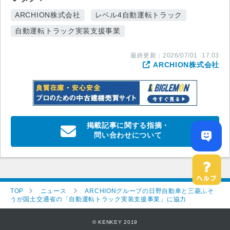
ARCHION株式会社
レベル4自動運転トラック
自動運転トラック実装支援事業
最終更新：
2026/07/01
17:03
ARCHION株式会社
掲載記事に関する指摘・
問い合わせについて
TOP
ニュース
ARCHIONグループの日野自動車と三菱ふそ
うが国土交通省の「自動運転トラック実装支援事業」に協力
© KENKEY 2019