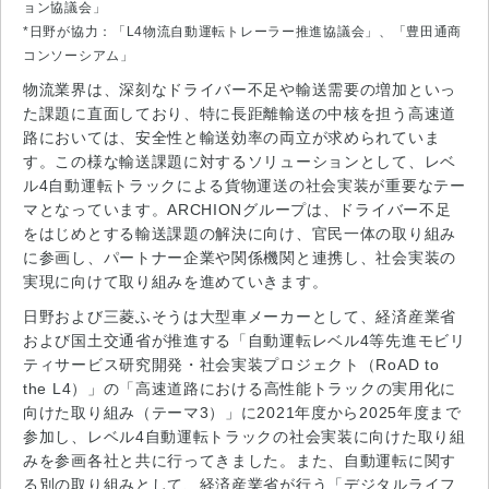
ョン協議会」
*日野が協力：「L4物流自動運転トレーラー推進協議会」、「豊田通商
コンソーシアム」
物流業界は、深刻なドライバー不足や輸送需要の増加といっ
た課題に直面しており、特に長距離輸送の中核を担う高速道
路においては、安全性と輸送効率の両立が求められていま
す。この様な輸送課題に対するソリューションとして、レベ
ル4自動運転トラックによる貨物運送の社会実装が重要なテー
マとなっています。ARCHIONグループは、ドライバー不足
をはじめとする輸送課題の解決に向け、官民一体の取り組み
に参画し、パートナー企業や関係機関と連携し、社会実装の
実現に向けて取り組みを進めていきます。
日野および三菱ふそうは大型車メーカーとして、経済産業省
および国土交通省が推進する「自動運転レベル4等先進モビリ
ティサービス研究開発・社会実装プロジェクト（RoAD to
the L4）」の「高速道路における高性能トラックの実用化に
向けた取り組み（テーマ3）」に2021年度から2025年度まで
参加し、レベル4自動運転トラックの社会実装に向けた取り組
みを参画各社と共に行ってきました。また、自動運転に関す
る別の取り組みとして、経済産業省が行う「デジタルライフ