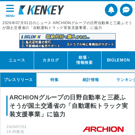
MENU
2026年07月01日のニュース ARCHIONグループの日野自動車と三菱ふそう
が国土交通省の「自動運転トラック実装支援事業」に協力
相場・
ニュース
カタログ
BIGLEMON
情報検索
プレスリリース
特集
統計情報
ランキン
ARCHIONグループの日野自動車と三菱ふ
そうが国土交通省の「自動運転トラック実
装支援事業」に協力
2026/07/01
16:45
配信