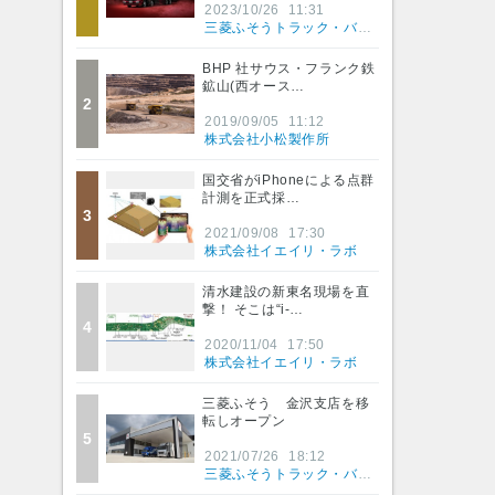
2023/10/26
11:31
三菱ふそうトラック・バス株式会社
BHP 社サウス・フランク鉄
鉱山(西オース…
2
2019/09/05
11:12
株式会社小松製作所
国交省がiPhoneによる点群
計測を正式採…
3
2021/09/08
17:30
株式会社イエイリ・ラボ
清水建設の新東名現場を直
撃！ そこは“i-…
4
2020/11/04
17:50
株式会社イエイリ・ラボ
三菱ふそう 金沢支店を移
転しオープン
5
2021/07/26
18:12
三菱ふそうトラック・バス株式会社