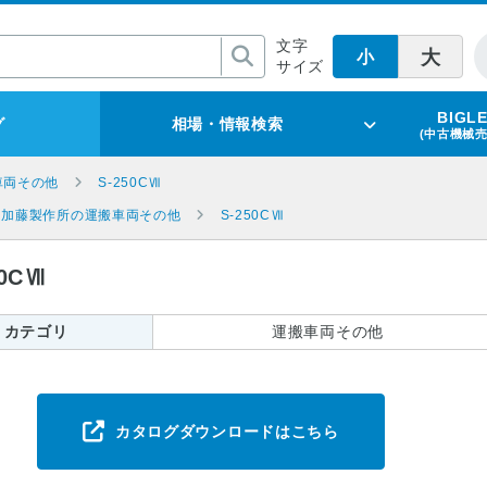
文字
大
小
サイズ
BIGL
グ
相場・情報検索
(中古機械
車両その他
S-250CⅦ
加藤製作所の運搬車両その他
S-250CⅦ
0CⅦ
カテゴリ
運搬車両その他
カタログダウンロードはこちら