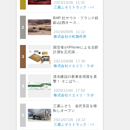
2023/10/26
11:31
三菱ふそうトラック・バス株式会社
BHP 社サウス・フランク鉄
鉱山(西オース…
2
2019/09/05
11:12
株式会社小松製作所
国交省がiPhoneによる点群
計測を正式採…
3
2021/09/08
17:30
株式会社イエイリ・ラボ
清水建設の新東名現場を直
撃！ そこは“i-…
4
2020/11/04
17:50
株式会社イエイリ・ラボ
三菱ふそう 金沢支店を移
転しオープン
5
2021/07/26
18:12
三菱ふそうトラック・バス株式会社