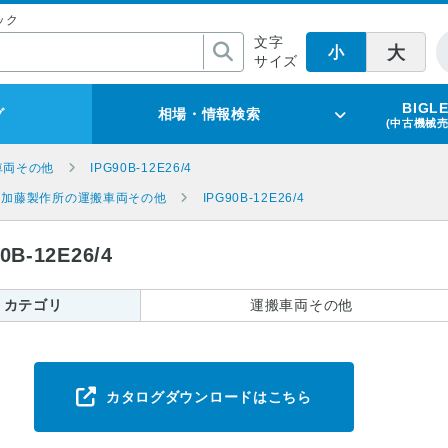
ック
文字
大
小
サイズ
BIGL
グ
相場・情報検索
(中古機械
車両その他
IPG90B-12E26/4
加藤製作所の運搬車両その他
IPG90B-12E26/4
-12E26/4
カテゴリ
運搬車両その他
カタログダウンロードはこちら