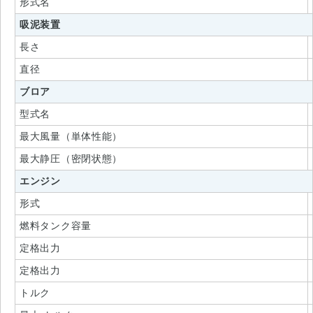
形式名
吸泥装置
長さ
直径
ブロア
型式名
最大風量（単体性能）
最大静圧（密閉状態）
エンジン
形式
燃料タンク容量
定格出力
定格出力
トルク