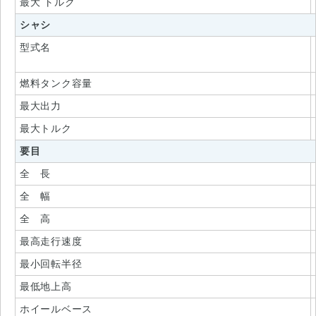
最大 トルク
シャシ
型式名
燃料タンク容量
最大出力
最大トルク
要目
全 長
全 幅
全 高
最高走行速度
最小回転半径
最低地上高
ホイールベース