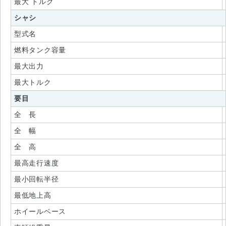
最大 トルク
シャシ
型式名
燃料タンク容量
最大出力
最大トルク
要目
全 長
全 幅
全 高
最高走行速度
最小回転半径
最低地上高
ホイールベース