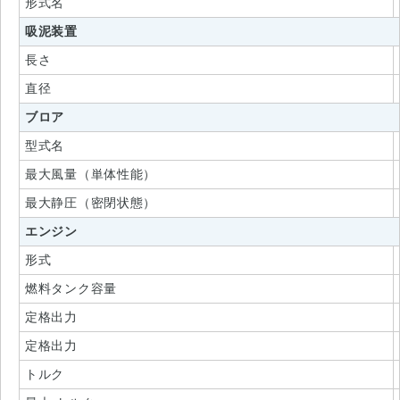
形式名
吸泥装置
長さ
直径
ブロア
型式名
最大風量（単体性能）
最大静圧（密閉状態）
エンジン
形式
燃料タンク容量
定格出力
定格出力
トルク