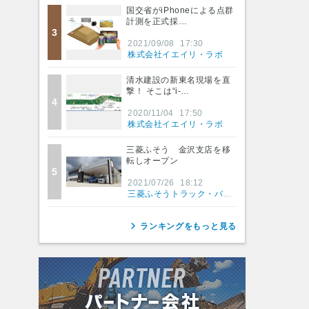
国交省がiPhoneによる点群
計測を正式採…
3
2021/09/08
17:30
株式会社イエイリ・ラボ
清水建設の新東名現場を直
撃！ そこは“i-…
4
2020/11/04
17:50
株式会社イエイリ・ラボ
三菱ふそう 金沢支店を移
転しオープン
5
2021/07/26
18:12
三菱ふそうトラック・バス株式会社
ランキングをもっと見る