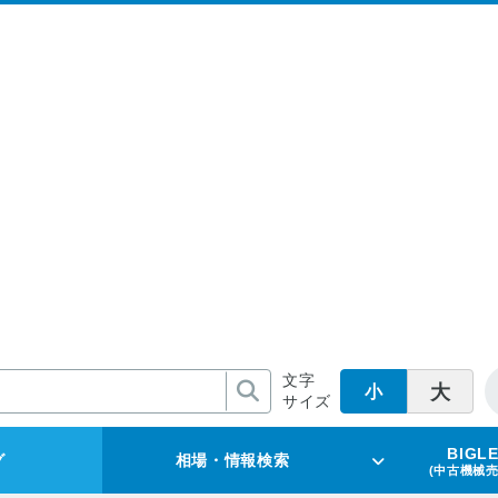
文字
大
小
サイズ
BIGL
グ
相場・情報検索
(中古機械