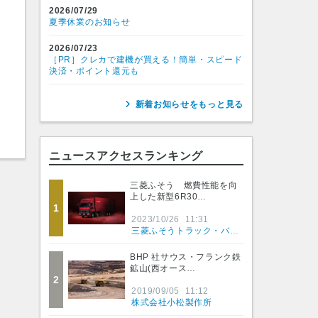
2026/07/29
夏季休業のお知らせ
2026/07/23
［PR］クレカで建機が買える！簡単・スピード
決済・ポイント還元も
新着お知らせをもっと見る
ニュースアクセスランキング
三菱ふそう 燃費性能を向
上した新型6R30…
1
2023/10/26
11:31
三菱ふそうトラック・バス株式会社
BHP 社サウス・フランク鉄
鉱山(西オース…
2
2019/09/05
11:12
株式会社小松製作所