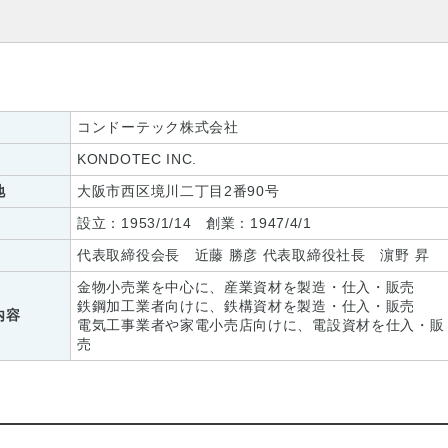
コンドーテック株式会社
KONDOTEC INC.
地
大阪市西区境川二丁目2番90号
設立：1953/1/14 創業：1947/4/1
代表取締役会長 近藤 勝彦 代表取締役社長 濵野 昇
金物小売業を中心に、産業資材を製造・仕入・販売
鉄鋼加工業者向けに、鉄構資材を製造・仕入・販売
内容
電気工事業者や家電小売店向けに、電設資材を仕入・販
売