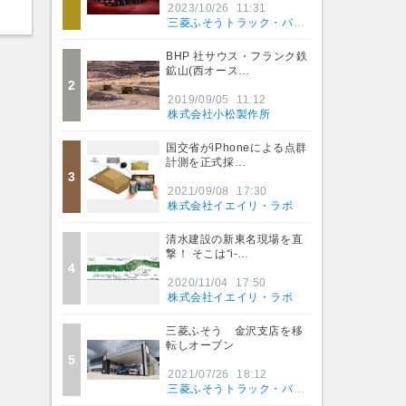
2023/10/26
11:31
三菱ふそうトラック・バス株式会社
BHP 社サウス・フランク鉄
鉱山(西オース…
2
2019/09/05
11:12
株式会社小松製作所
国交省がiPhoneによる点群
計測を正式採…
3
2021/09/08
17:30
株式会社イエイリ・ラボ
清水建設の新東名現場を直
撃！ そこは“i-…
4
2020/11/04
17:50
株式会社イエイリ・ラボ
三菱ふそう 金沢支店を移
転しオープン
5
2021/07/26
18:12
三菱ふそうトラック・バス株式会社