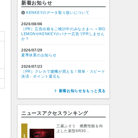
新着お知らせ
KENKEYのデータ取り扱いについて
2026/08/06
［PR］広告出稿をご検討中のみなさまへ ＞BIG
LEMONやKENKEYのバナー広告でPRしません
か？
2026/07/29
直
夏季休業のお知らせ
給
2026/07/23
［PR］クレカで建機が買える！簡単・スピード
決済・ポイント還元も
新着お知らせをもっと見る
ニュースアクセスランキング
三菱ふそう 燃費性能を向
上した新型6R30…
1