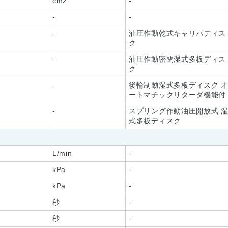
cm2
-
-
-
-
油圧作動乾式キャリパディス
ク
-
油圧作動密閉湿式多板ディス
ク
-
後輪制動湿式多板ディスク 
ートマチックリターダ機能付
-
スプリング作動油圧開放式 
式多板ディスク
L/min
-
kPa
-
kPa
-
秒
-
秒
-