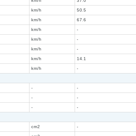
km/h
37.0
km/h
50.5
km/h
67.6
km/h
-
km/h
-
km/h
-
km/h
14.1
km/h
-
-
-
-
-
-
-
cm2
-