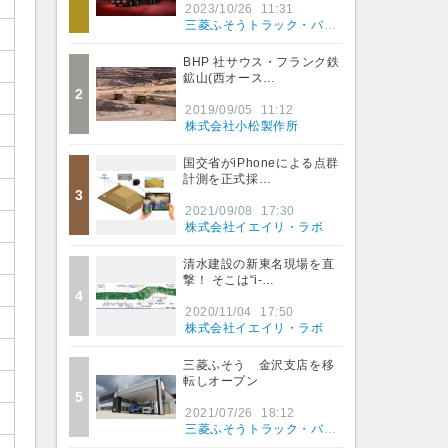
2023/10/26
11:31
三菱ふそうトラック・バス株式会社
BHP 社サウス・フランク鉄
鉱山(西オース…
2
2019/09/05
11:12
株式会社小松製作所
国交省がiPhoneによる点群
計測を正式採…
3
2021/09/08
17:30
株式会社イエイリ・ラボ
清水建設の新東名現場を直
撃！ そこは“i-…
4
2020/11/04
17:50
株式会社イエイリ・ラボ
三菱ふそう 金沢支店を移
転しオープン
5
2021/07/26
18:12
三菱ふそうトラック・バス株式会社