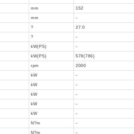
mm
152
mm
-
?
27.0
?
-
kW(PS)
-
kW(PS)
578(786)
rpm
2000
kW
-
kW
-
kW
-
kW
-
kW
-
N?m
-
N?m
-