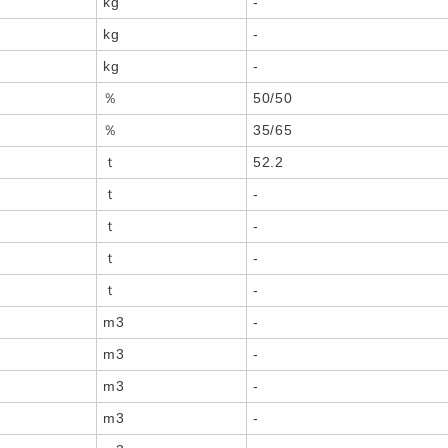
kg
-
kg
-
kg
-
％
50/50
％
35/65
ｔ
52.2
ｔ
-
ｔ
-
ｔ
-
ｔ
-
m3
-
m3
-
m3
-
m3
-