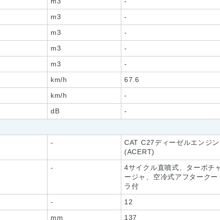
m3
-
m3
-
m3
-
m3
-
m3
-
km/h
67.6
km/h
-
dB
-
-
CAT C27ディーゼルエンジン
(ACERT)
-
4サイクル直噴式、ターボチ
ージャ、空冷式アフタークー
ラ付
-
12
mm
137